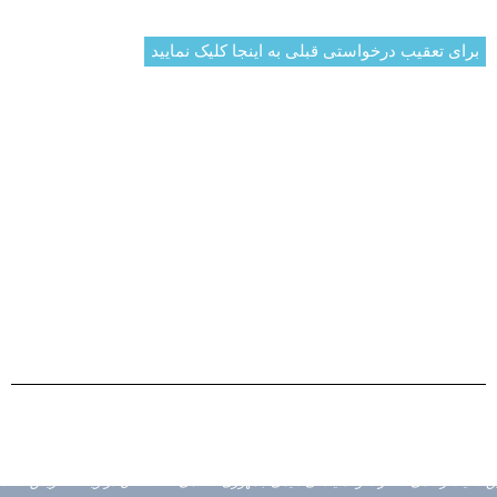
برای تعقیب درخواستی قبلی به اینجا کلیک نمایید
حق نشر محفوظ است © 2026 سفارت و نمایندگی دایمی افغانستان
در ویانا - اترش | طراح ویب سایت احمد منیر فروهی
سایت رسمی سفارت و نمایندگی دایمی جمهوری اسلامی افغانستان در ویانا – اتریش است.